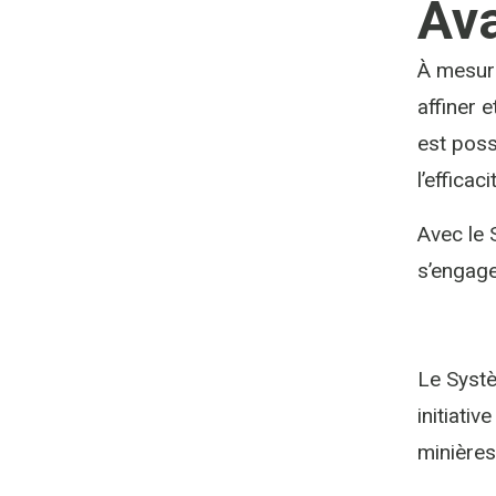
Av
À mesure
affiner 
est poss
l’efficac
Avec le 
s’engage
Le Systè
initiativ
minières,