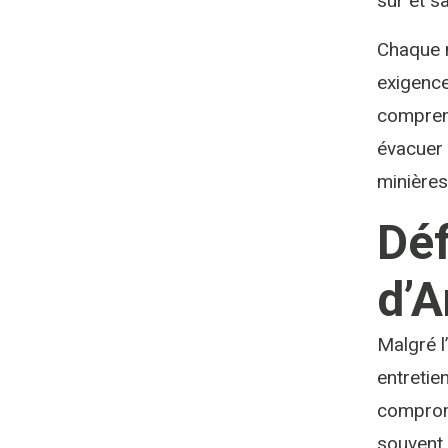
sûr et s
Chaque m
exigence
comprend
évacuer 
minières
Déf
d’A
Malgré l
entretie
comprome
souvent 