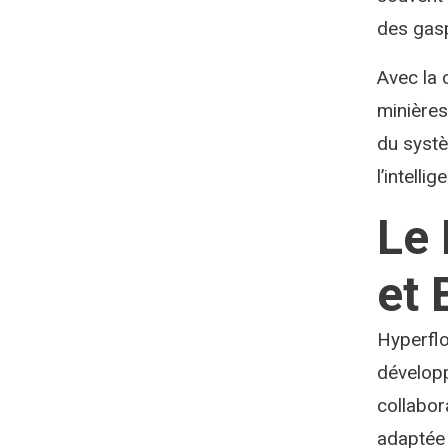
des gasp
Avec la 
minières
du systè
l’intell
Le 
et 
Hyperflo
développ
collabor
adaptée 