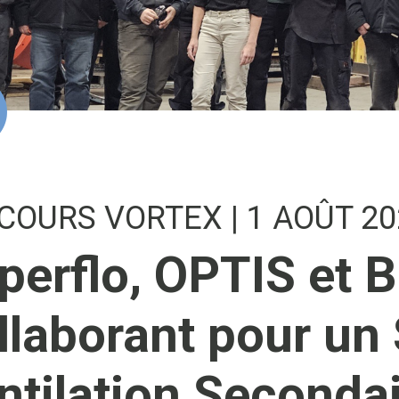
COURS VORTEX
| 1 AOÛT 2
perflo, OPTIS et B
llaborant pour un
ntilation Secondair