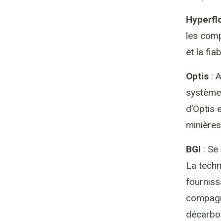
Hyperfl
les comp
et la fi
Optis
: A
systèmes
d’Optis 
minières
BGI
: Se
La techn
fourniss
compagni
décarbon