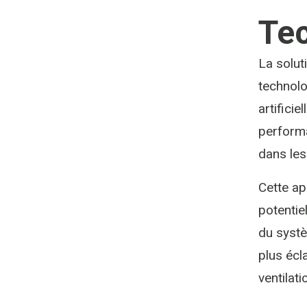
Tec
La solut
technolog
artifici
performa
dans les
Cette ap
potentie
du systè
plus écl
ventilati