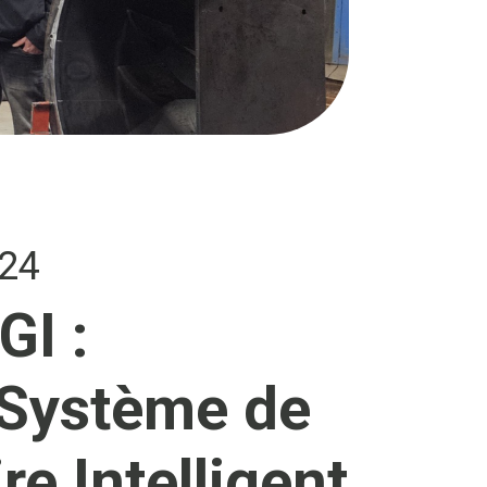
024
GI :
 Système de
e Intelligent