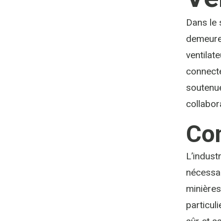
Dans le 
demeuren
ventilat
connecté
soutenu
collabor
Con
L’indust
nécessai
minières
particul