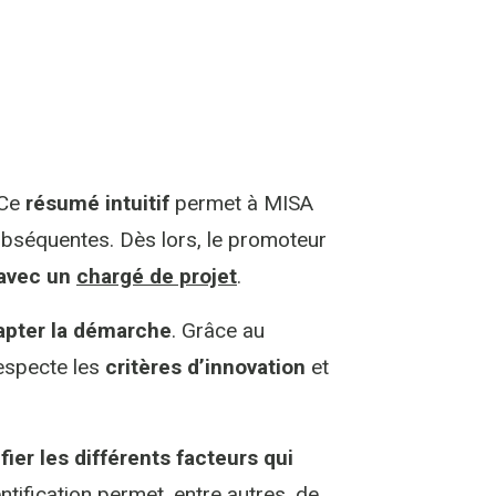
 Ce
résumé intuitif
permet à MISA
bséquentes. Dès lors, le promoteur
avec un
chargé de projet
.
dapter la démarche
. Grâce au
respecte les
critères d’innovation
et
fier les différents facteurs qui
ntification permet, entre autres, de