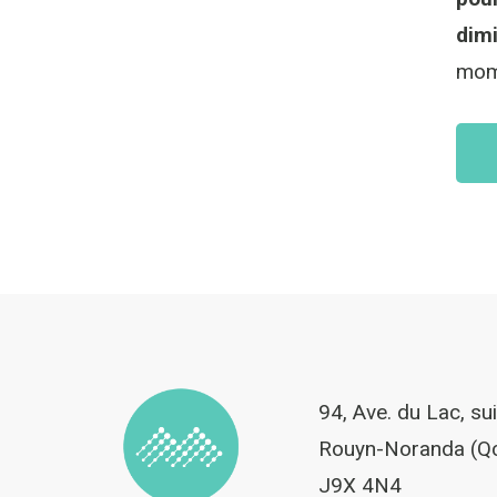
dimi
mome
94, Ave. du Lac, su
Rouyn-Noranda (Q
J9X 4N4