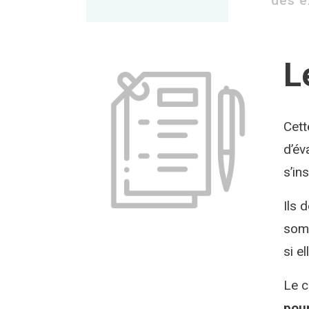
des e
L
Cett
d’éva
s’in
Ils 
somm
si e
Le c
pour