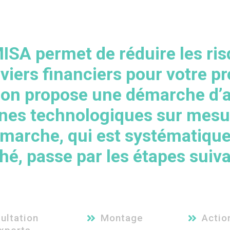
MISA permet de
réduire les ri
viers financiers
pour votre pr
ion propose une
démarche
d’
rines technologiques
sur mesur
démarche, qui est systématiq
hé
, passe par les étapes suiva
ultation
Montage
Actio