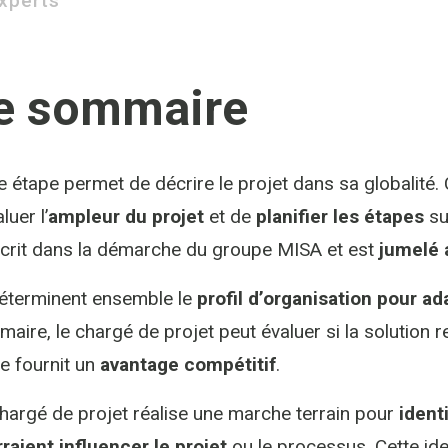
xperts
e sommaire
e étape permet de décrire le projet dans sa globalité.
luer l’
ampleur du projet
et de
planifier les étapes
su
scrit dans la démarche du groupe MISA et est
jumelé 
déterminent ensemble le
profil d’organisation pour a
aire, le chargé de projet peut évaluer si la solution 
lle fournit un
avantage compétitif
.
hargé de projet réalise une marche terrain pour
identi
raient influencer le projet
ou le processus. Cette ide