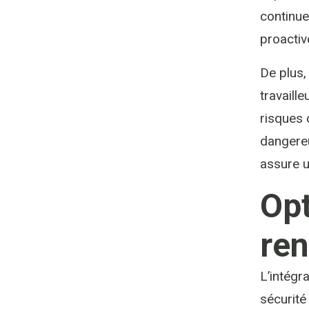
continue
proactiv
De plus,
travaill
risques 
dangereu
assure u
Opt
ren
L’intégr
sécurité