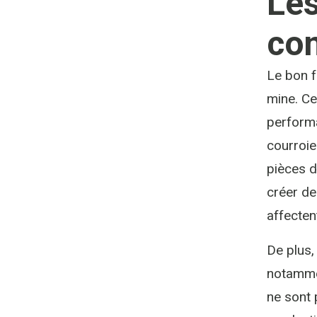
Les
con
Le bon f
mine. Ce
performa
courroie
pièces 
créer de
affecten
De plus
notammen
ne sont 