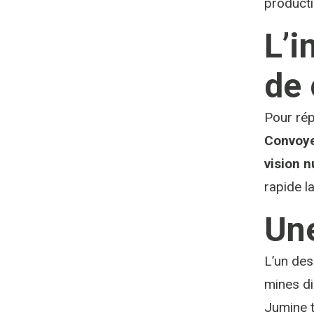
producti
L’i
de 
Pour rép
Convoy
vision 
rapide l
Une
L’un des
mines di
Jumine t