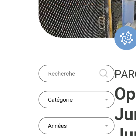
PAR
Op
Ju
Ju