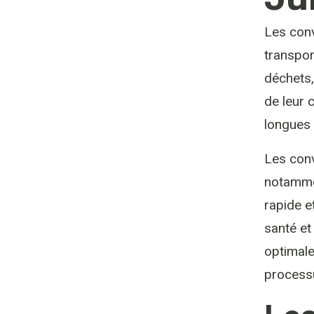
Les conv
transpor
déchets,
de leur 
longues 
Les conv
notammen
rapide e
santé et
optimale
process