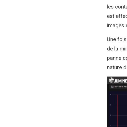
les con
est effec
images e
Une fois
de la mi
panne co
nature d