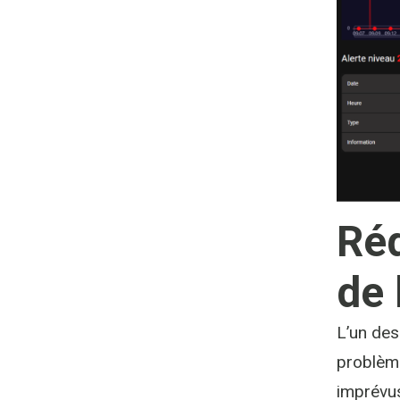
Réd
de 
L’un des
problème
imprévus