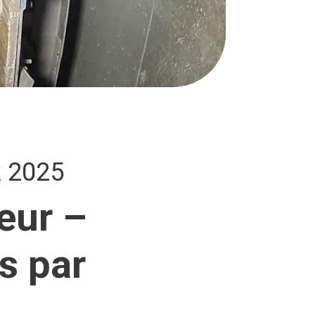
R 2025
eur –
s par