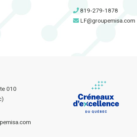
819-279-1878
LF@groupemisa.com
ite 010
c)
upemisa.com