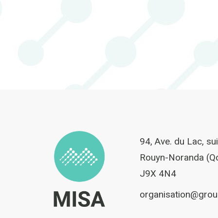
94, Ave. du Lac, su
Rouyn-Noranda (Q
J9X 4N4
organisation@gro