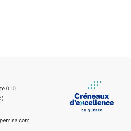
ite 010
c)
upemisa.com