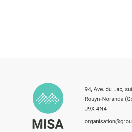
94, Ave. du Lac, su
Rouyn-Noranda (Q
J9X 4N4
organisation@gro